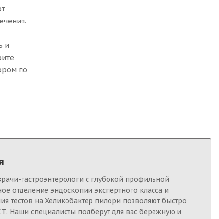
ют
ечения.
ь и
рите
ором по
я
врачи-гастроэнтерологи с глубокой профильной
ное отделение эндоскопии экспертного класса и
ия тестов на Хеликобактер пилори позволяют быстро
Т. Наши специалисты подберут для вас бережную и