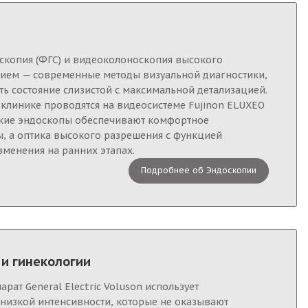
скопия (ФГС) и видеоколоноскопия высокого
нием — современные методы визуальной диагностики,
 состояние слизистой с максимальной детализацией.
клинике проводятся на видеосистеме Fujinon ELUXEO
онкие эндоскопы обеспечивают комфортное
, а оптика высокого разрешения с функцией
зменения на ранних этапах.
Подробнее об Эндоскопии
 и гинекологии
парат General Electric Voluson использует
низкой интенсивности, которые не оказывают