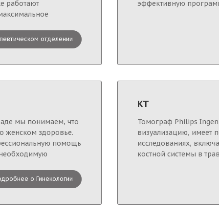
е работают
эффективную программ
 максимальное
певтическом отделении
КТ
раде мы понимаем, что
Томограф Philips Ingen
 о женском здоровье.
визуализацию, имеет 
фессиональную помощь
исследованиях, включа
 необходимую
костной системы в тра
одробнее о Гинекологии