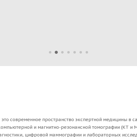
с контрастированием.
— это современное пространство экспертной медицины в с
омпьютерной и магнитно-резонансной томографии (КТ и М
иагностики, цифровой маммографии и лабораторных иссле