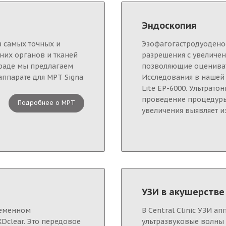
Эндоскопия
з самых точных и
Эзофагогастродуодено
них органов и тканей
разрешения с увеличе
граде мы предлагаем
позволяющие оценивать
аппарате для МРТ Signa
Исследования в нашей 
Lite EP-6000. Ультрат
проведение процедуры
Подробнее о МРТ
увеличения выявляет и
УЗИ в акушерстве
ременном
В Central Clinic УЗИ ап
XDclear. Это передовое
ультразвуковые волны 