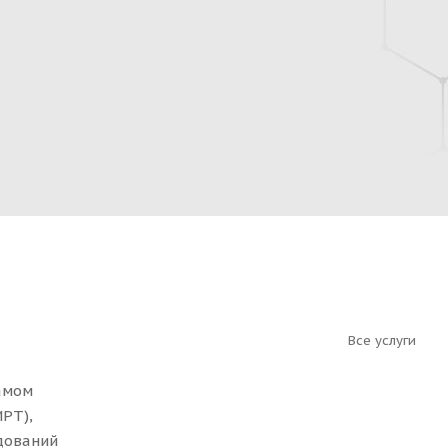
Все услуги
амом
РТ),
дований