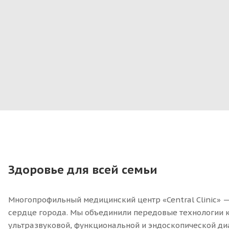
компьютерной томографии!
В скидку входят все услуги КТ, кроме услуг 
Действие акции: каждое воскресенье.
Здоровье для всей семьи
Многопрофильный медицинский центр «Central Clinic» 
сердце города. Мы объединили передовые технологии к
ультразвуковой, функциональной и эндоскопической д