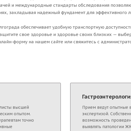
рачей и международные стандарты обследования позволя
иях, закладывая надежный фундамент для эффективного л
олгограда обеспечивает удобную транспортную доступност
Защитите свое здоровье и здоровье своих близких — выбе
нлайн-форму на нашем сайте или свяжитесь с администрат
Гастроэнтерологи
иалисты высшей
Прием ведут опытные 
еским опытом.
экспертизой. Собствен
ерапевтам точно
возможность проведен
тивные
выявлять патологии ЖК