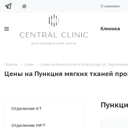
О клинике
Клиника
Главная
Цены
Цены на Гинекология в Волгограде ул. Пархоменк
Цены на Пункция мягких тканей про
Пункци
Отделение КТ
Отделение МРТ