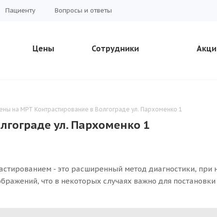
Пациенту
Вопросы и ответы
Цены
Сотрудники
Акци
ены на МРТ Контрастирование в Волгограде ул. Пархоменко 1
лгограде ул. Пархоменко 1
астированием - это расширенный метод диагностики, при 
ображений, что в некоторых случаях важно для постановки