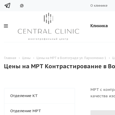
О клинике
Клиника
Главная
Цены
Цены на МРТ в Волгограде ул. Пархоменко 1
Ц
Цены на МРТ Контрастирование в Во
МРТ с контр
Отделение КТ
качества из
Отделение МРТ