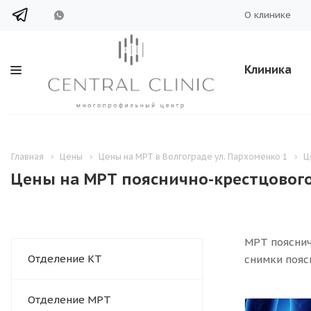
О клинике
Клиника
Главная
Цены
Цены на МРТ в Волгограде ул. Пархоменко 1
Ц
Цены на МРТ пояснично-крестцового
МРТ пояснич
Отделение КТ
снимки пояс
Отделение МРТ