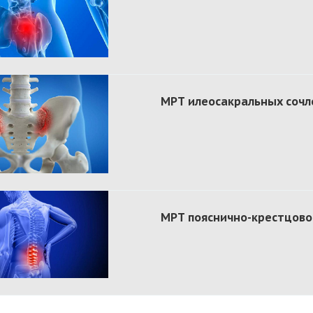
МРТ илеосакральных соч
МРТ пояснично-крестцово