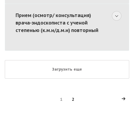
Прием (осмотр/ консультация)
врача-эндоскописта с ученой
степенью (к.м.н/д.м.н) повторный
Загрузить еще
1
2