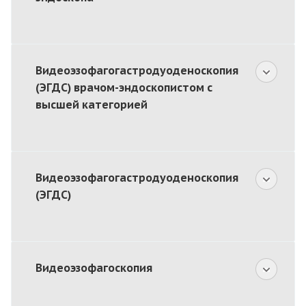
Видеоэзофагогастродуоденоскопия
(ЭГДС) врачом-эндоскопистом с
высшей категорией
Видеоэзофагогастродуоденоскопия
(ЭГДС)
Видеоэзофагоскопия