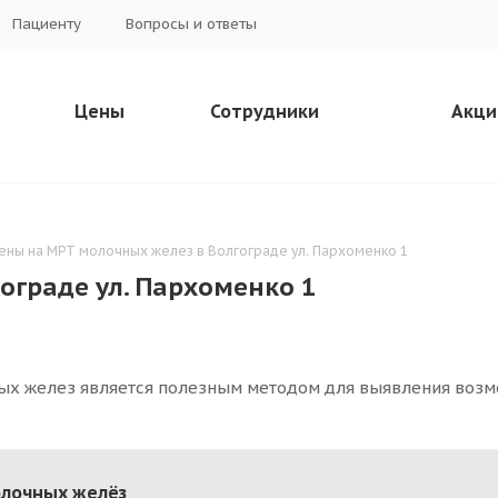
Пациенту
Вопросы и ответы
Цены
Сотрудники
Акци
ены на МРТ молочных желез в Волгограде ул. Пархоменко 1
ограде ул. Пархоменко 1
х желез является полезным методом для выявления возм
лочных желёз