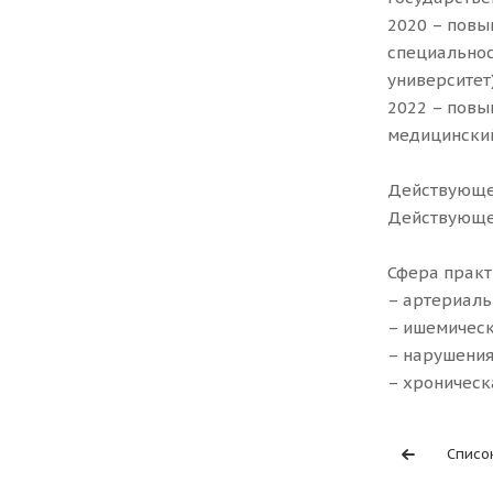
2020 – повы
специальнос
университет)
2022 – повы
медицинский
Действующее
Действующее
Сфера практ
– артериаль
– ишемическ
– нарушения
– хроническ
Списо