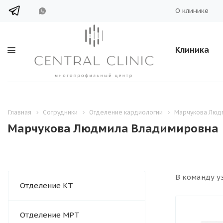
О клинике
Клиника
Главная
Сотрудники
Отделение кардиологии
Марчукова Люд
Марчукова Людмила Владимировна
В команду уз
Отделение КТ
Отделение МРТ